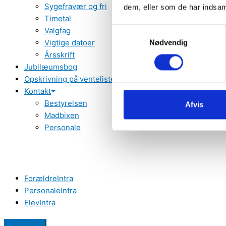
Sygefravær og fri
dem, eller som de har indsaml
Timetal
Valgfag
Samtykkevalg
Vigtige datoer
Nødvendig
Årsskrift
Jubilæumsbog
Opskrivning på venteliste
Kontakt
Bestyrelsen
Afvis
Madbixen
Personale
ForældreIntra
PersonaleIntra
ElevIntra