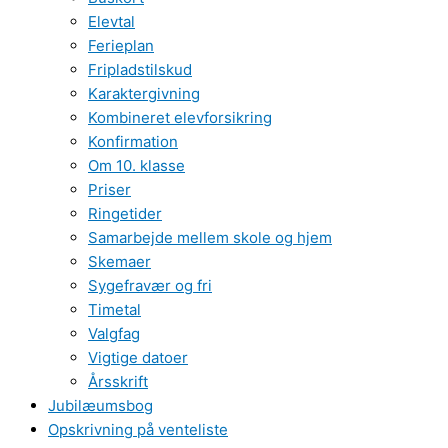
Elevtal
Ferieplan
Fripladstilskud
Karaktergivning
Kombineret elevforsikring
Konfirmation
Om 10. klasse
Priser
Ringetider
Samarbejde mellem skole og hjem
Skemaer
Sygefravær og fri
Timetal
Valgfag
Vigtige datoer
Årsskrift
Jubilæumsbog
Opskrivning på venteliste