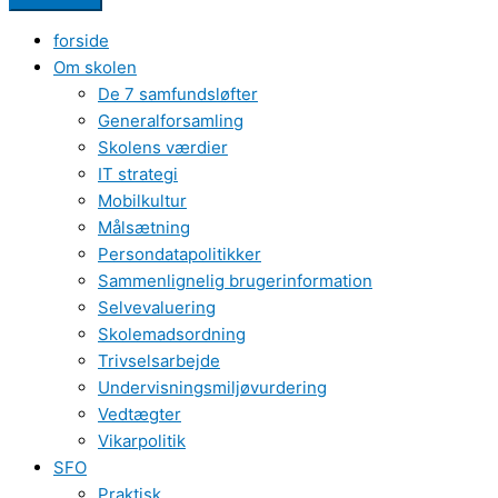
forside
Om skolen
De 7 samfundsløfter
Generalforsamling
Skolens værdier
IT strategi
Mobilkultur
Målsætning
Persondatapolitikker
Sammenlignelig brugerinformation
Selvevaluering
Skolemadsordning
Trivselsarbejde
Undervisningsmiljøvurdering
Vedtægter
Vikarpolitik
SFO
Praktisk