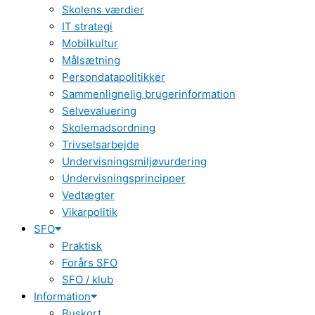
Skolens værdier
IT strategi
Mobilkultur
Målsætning
Persondatapolitikker
Sammenlignelig brugerinformation
Selvevaluering
Skolemadsordning
Trivselsarbejde
Undervisningsmiljøvurdering
Undervisningsprincipper
Vedtægter
Vikarpolitik
SFO
Praktisk
Forårs SFO
SFO / klub
Information
Buskort