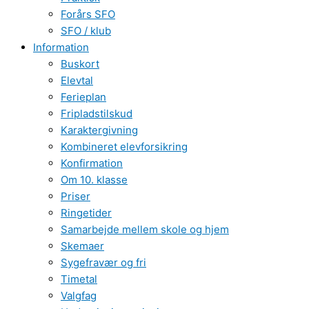
Forårs SFO
SFO / klub
Information
Buskort
Elevtal
Ferieplan
Fripladstilskud
Karaktergivning
Kombineret elevforsikring
Konfirmation
Om 10. klasse
Priser
Ringetider
Samarbejde mellem skole og hjem
Skemaer
Sygefravær og fri
Timetal
Valgfag