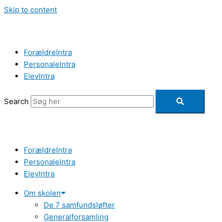
Skip to content
ForældreIntra
PersonaleIntra
ElevIntra
Search
ForældreIntra
PersonaleIntra
ElevIntra
Om skolen
De 7 samfundsløfter
Generalforsamling