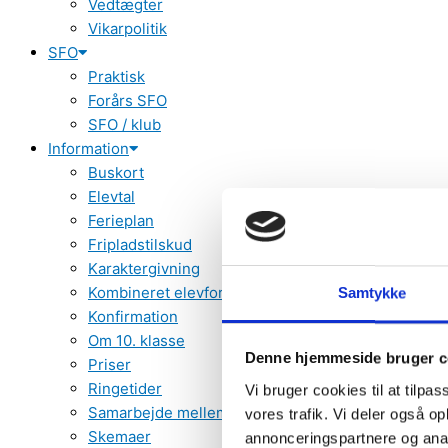
Vedtægter
Vikarpolitik
SFO
Praktisk
Forårs SFO
SFO / klub
Information
Buskort
Elevtal
Ferieplan
Fripladstilskud
Karaktergivning
Kombineret elevforsikring
Samtykke
Konfirmation
Om 10. klasse
Denne hjemmeside bruger c
Priser
Ringetider
Vi bruger cookies til at tilpas
Samarbejde mellem skole og hjem
vores trafik. Vi deler også 
Skemaer
annonceringspartnere og anal