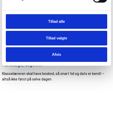
eller
der ringes til skolens kontor på tlf. 66122041. Telefonen åbner kl.
Tillad alle
7.45.
Når skolen er informeret om sygdom på første sygedag, skal der
kun følges op, når eleven er rask igen.
Eleven skal raskmeldes i
Tillad valgte
kontaktbogen.
Ved manglende orientering betragtes fraværet som ulovligt, og der
Afvis
vil blive fulgt op herpå af enten lærer eller skolens kontor.
Tandlæge, læge mv.
Klasselæreren skal have besked, så snart tid og dato er kendt –
altså ikke først på selve dagen.