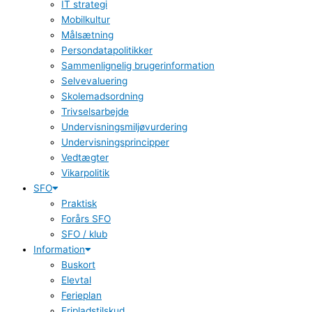
IT strategi
Mobilkultur
Målsætning
Persondatapolitikker
Sammenlignelig brugerinformation
Selvevaluering
Skolemadsordning
Trivselsarbejde
Undervisningsmiljøvurdering
Undervisningsprincipper
Vedtægter
Vikarpolitik
SFO
Praktisk
Forårs SFO
SFO / klub
Information
Buskort
Elevtal
Ferieplan
Fripladstilskud