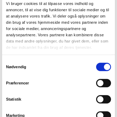
Vi bruger cookies til at tilpasse vores indhold og
klassemiljø opstår gennem de daglige fælles oplevelser, hvor alle
annoncer, til at vise dig funktioner til sociale medier og til
bidrager og er en del af helheden.
at analysere vores trafik. Vi deler også oplysninger om
Vi er samtidig opmærksomme på, at der kan være gode grunde til
din brug af vores hjemmeside med vores partnere inden
fravær, og vi ønsker altid en åben og tillidsfuld dialog med jer
for sociale medier, annonceringspartnere og
forældre, så vi sammen kan finde de bedste løsninger for jeres
analysepartnere. Vores partnere kan kombinere disse
barn.
data med andre oplysninger, du har givet dem, eller som
Vi ser samarbejdet med jer som en vigtig nøgle til, at alle elever
de har indsamlet fra din brug af deres tjenester.
trives og får mest muligt ud af deres skolegang.
Sygefravær
Samtykkevalg
Nødvendig
Skolen skal informeres tidligst muligt om fravær.
Der skrives i elevens kontaktbog på intra
på første sygedag
.
Præferencer
Opslaget skal være i kontaktbogen senest kl. 8.15.
eller
Statistik
der sendes en mail til
kontor@giersings.dk
. Emnefeltet skal hedde
“sygemelding”, og navn på elev samt klassebetegnelse skal
Marketing
angives. Mailen skal modtages senest kl. 8.15.