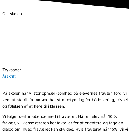
Om skolen
Giersings Realskole er fra 1866 og er i dag en visionær og moderne
privatskole.
Skolen er en faglig skole og har som målsætning at give eleverne
undervisning på det højest mulige faglige niveau. Der bliver desuden
lagt vægt på, at eleverne lærer at værdsætte vores lands
traditioner, kulturværdier og demokratiske livsmønstre
Tryksager
Årskrift
På skolen har vi stor opmærksomhed på elevernes fravær, fordi vi
ved, at stabilt fremmøde har stor betydning for både læring, trivsel
og følelsen af at høre til i klassen.
Vi følger derfor løbende med i fraværet. Når en elev når 10 %
fravær, vil klasselæreren kontakte jer for at orientere og tage en
dialog om, hvad fraværet kan skyldes. Hvis fraværet når 15%, vil vi