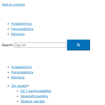
Skip to content
ForældreIntra
PersonaleIntra
ElevIntra
Search
ForældreIntra
PersonaleIntra
ElevIntra
Om skolen
De 7 samfundsløfter
Generalforsamling
Skolens værdier