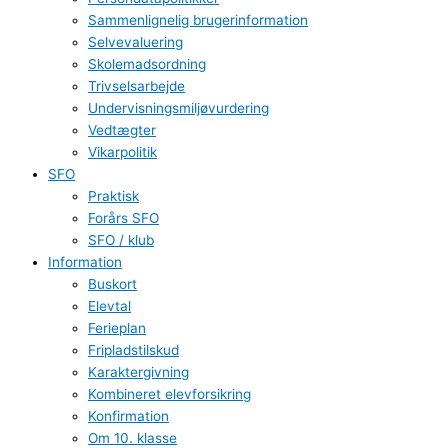
Sammenlignelig brugerinformation
Selvevaluering
Skolemadsordning
Trivselsarbejde
Undervisningsmiljøvurdering
Vedtægter
Vikarpolitik
SFO
Praktisk
Forårs SFO
SFO / klub
Information
Buskort
Elevtal
Ferieplan
Fripladstilskud
Karaktergivning
Kombineret elevforsikring
Konfirmation
Om 10. klasse