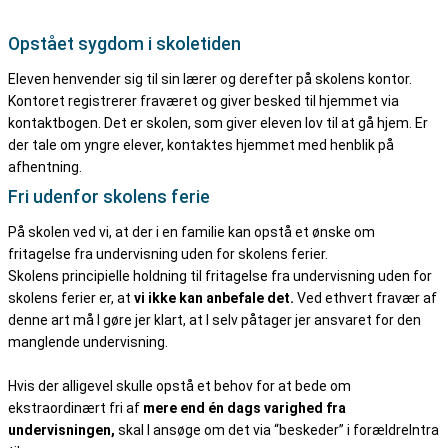
Opstået sygdom i skoletiden
Eleven henvender sig til sin lærer og derefter på skolens kontor.
Kontoret registrerer fraværet og giver besked til hjemmet via
kontaktbogen. Det er skolen, som giver eleven lov til at gå hjem. Er
der tale om yngre elever, kontaktes hjemmet med henblik på
afhentning.
Fri udenfor skolens ferie
På skolen ved vi, at der i en familie kan opstå et ønske om
fritagelse fra undervisning uden for skolens ferier.
Skolens principielle holdning til fritagelse fra undervisning uden for
skolens ferier er, at
vi ikke kan anbefale det.
Ved ethvert fravær af
denne art må I gøre jer klart, at I selv påtager jer ansvaret for den
manglende undervisning.
Hvis der alligevel skulle opstå et behov for at bede om
ekstraordinært fri af
mere end én dags varighed fra
undervisningen,
skal I ansøge om det via “beskeder” i forældreIntra