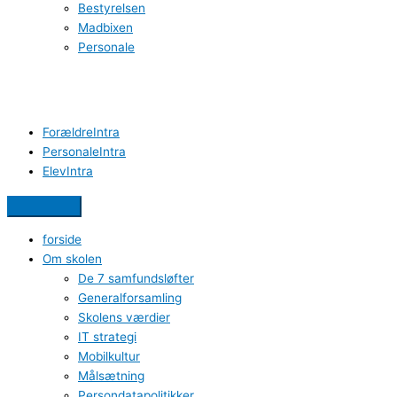
Bestyrelsen
Madbixen
Personale
ForældreIntra
PersonaleIntra
ElevIntra
forside
Om skolen
De 7 samfundsløfter
Generalforsamling
Skolens værdier
IT strategi
Mobilkultur
Målsætning
Persondatapolitikker