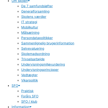
Om skolen
De 7 samfundsløfter
Generalforsamling
Skolens værdier
IT strategi
Mobilkultur
Målsætning
Persondatapolitikker
Sammenlignelig brugerinformation
Selvevaluering
Skolemadsordning
Trivselsarbejde
Undervisningsmiljøvurdering
Undervisningsprincipper
Vedtægter
Vikarpolitik
SFO
Praktisk
Forårs SFO
SFO / klub
Information