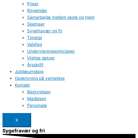
Priser
Ringetider
Samarbejde mellem skole og hjem
Skemaer
Sygefravær og fri
Timetal
Valgfag
Undervisningsprincipper
Vigtige datoer
Årsskrift
Jubilæumsbog
Opskrivning på venteliste
Kontakt
Bestyrelsen
Madbixen
Personale
X
Sygefravær og fri