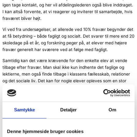
igen tage kontakt, og her vil afdelingslederen også blive inddraget.
I kan altså forvente, at vi reagerer og inviterer til samarbejde, hvis
fraværet bliver højt.
Vi ved fra undersøgelser, at allerede ved 10% fravær begynder det
at få betydning – både fagligt og socialt. Det svarer til mere end 20
skoledage på et år, og forskning peger på, at elever med højere
fravær generelt har sværere ved at følge med fagligt.
Samtidig kan det være krævende for den enkelte elev at vende
tilbage efter fravær. Man skal ikke kun indhente det faglige og
lektierne, men også finde tilbage i klassens fællesskab, relationer
og det sociale liv. Det kan for nogle elever opleves som en stor
opgave.
Derfor er det vigtigt for os at understrege, at børn som
udgangspunkt har bedst af at være en stabil del af skolens
Samtykke
Detaljer
Om
hverdag. Vi opfordrer til, at man nøje overvejer at tage sit barn ud
af skolen og kun gør det, når det er nødvendigt.
Når elever er til stede, styrker det ikke kun deres egen udvikling,
Denne hjemmeside bruger cookies
men også hele klassens fællesskab. Et trygt og velfungerende