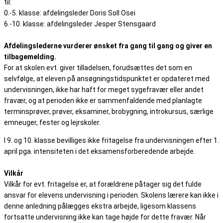
til:
0.-5. klasse: afdelingsleder Doris Soll Osei
6.-10. klasse: afdelingsleder Jesper Stensgaard
Afdelingslederne vurderer ønsket fra gang til gang og giver en
tilbagemelding.
For at skolen evt. giver tilladelsen, forudsættes det som en
selvfølge, at eleven på ansøgningstidspunktet er opdateret med
undervisningen, ikke har haft for meget sygefravær eller andet
fravær, og at perioden ikke er sammenfaldende med planlagte
terminsprøver, prøver, eksaminer, brobygning, introkursus, særlige
emneuger, fester og lejrskoler.
I 9. og 10. klasse bevilliges ikke fritagelse fra undervisningen efter 1.
april pga. intensiteten i det eksamensforberedende arbejde.
Vilkår
Vilkår for evt. fritagelse er, at forældrene påtager sig det fulde
ansvar for elevens undervisning i perioden. Skolens lærere kan ikke i
denne anledning pålægges ekstra arbejde, ligesom klassens
fortsatte undervisning ikke kan tage højde for dette fravær. Når